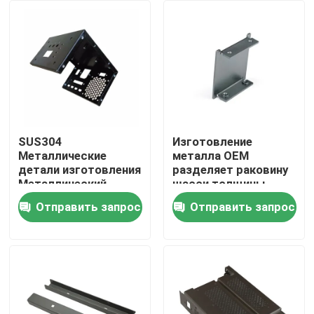
О нас
Путешествие фабрики
Проверка качества
SUS304
Изготовление
Металлические
металла OEM
детали изготовления
разделяет раковину
Свяжитесь мы
Металлический
шасси толщины
компьютерный
1.5mm стальную
Отправить запрос
Отправить запрос
корпус изготовления
Новости
листов
Металлические
детали
Спросите цитату
Части металла бросая