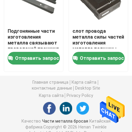
Части утюга бросая
Подгонянные части
слот провода
Части стальной бросать
изготовления
металла силы частей
металла связывают
изготовления
проволокой транкинг
металла толщины
части алюминиевый бросать
кабеля металла
1mm покрывая
Отправить запрос
Отправить запрос
слота
части отливки песка
Главная страница
Карта сайта
контактные данные
Desktop Site
Части заливки формы
Карта сайта
Privacy Policy
Части отливки вклада
Качество
Части металла бросая
Китайская
Стальные куя части
фабрика.Copyright © 2026 Henan Twinkle