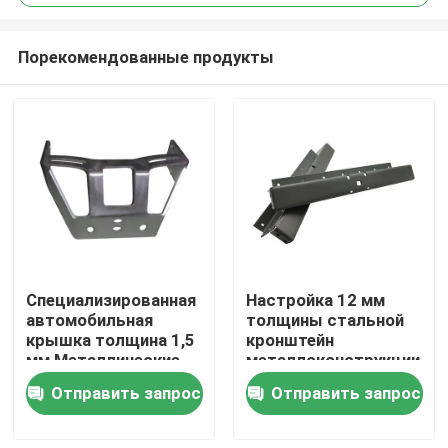
Порекомендованные продукты
Специализированная
Настройка 12 мм
Дом
автомобильная
толщины стальной
крышка толщина 1,5
кронштейн
мм Металлические
металлоконструкции
Продукты
детали изготовления
для строительной
Отправить запрос
Отправить запрос
Автомобильные
промышленности
детали
Видео