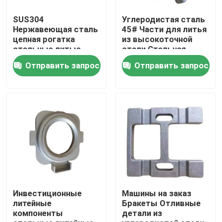
SUS304
Углеродистая сталь
О нас
Нержавеющая сталь
45# Части для литья
цепная рогатка
из высокоточной
стальные литые
стали Стальная
части для передачи
стойка для деталей
Путешествие фабрики
Отправить запрос
Отправить запрос
машин
машин
Проверка качества
Свяжитесь мы
Новости
Спросите цитату
Инвестиционные
Машины на заказ
литейные
Бракеты Отливные
компоненты
детали из
Части металла бросая