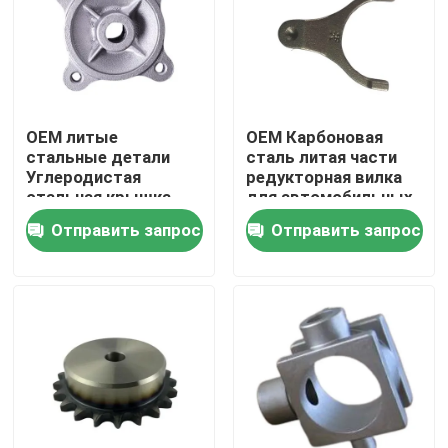
OEM литые
OEM Карбоновая
стальные детали
сталь литая части
Углеродистая
редукторная вилка
стальная крышка
для автомобильных
фланца для фланца и
редукторов
Отправить запрос
Отправить запрос
клапана
Дом
Продукты
Видео