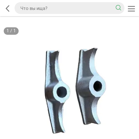
1
/
1