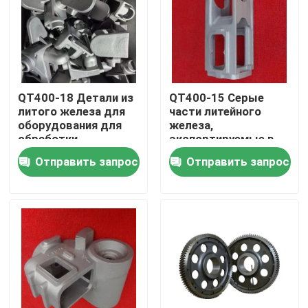
О нас
Путешествие фабрики
QT400-18 Детали из
QT400-15 Серые
литого железа для
части литейного
оборудования для
железа,
Проверка качества
обработки
экспортируемые в
материалов
ОАЭ и
Отправить запрос
Отправить запрос
эффективность
Свяжитесь мы
Новости
Спросите цитату
Части металла бросая