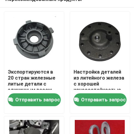
Экспортируются в
Настройка деталей
20 стран железные
из литейного железа
литые детали с
с хорошей
единичным весом
износостойкостью
Дом
0,05 кг и
Отправить запрос
Отправить запрос
толерантностью
CT6-CT8
Продукты
Видео