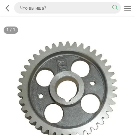
1
/
1