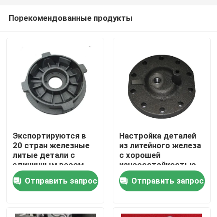
Порекомендованные продукты
Экспортируются в
Настройка деталей
20 стран железные
из литейного железа
Дом
литые детали с
с хорошей
единичным весом
износостойкостью
0,05 кг и
Отправить запрос
Отправить запрос
Продукты
толерантностью
CT6-CT8
Видео