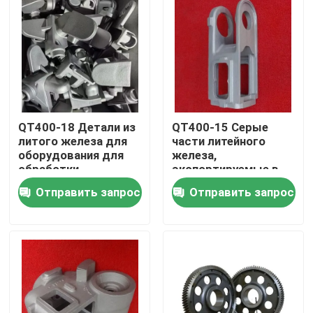
О нас
Путешествие фабрики
QT400-18 Детали из
QT400-15 Серые
Проверка качества
литого железа для
части литейного
оборудования для
железа,
обработки
экспортируемые в
Свяжитесь мы
материалов
ОАЭ и
Отправить запрос
Отправить запрос
эффективность
Новости
Спросите цитату
Части металла бросая