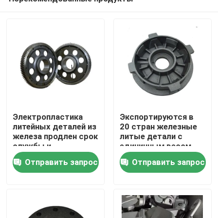
Электропластика
Экспортируются в
литейных деталей из
20 стран железные
железа продлен срок
литые детали с
службы и
единичным весом
Дом
беззаботное
0,05 кг и
Отправить запрос
Отправить запрос
обслуживание
толерантностью
CT6-CT8
Продукты
Видео