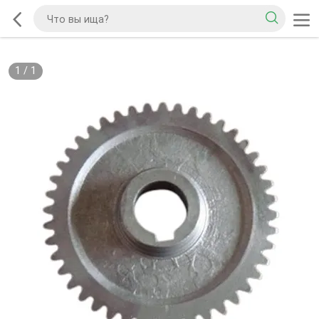
1
/
1