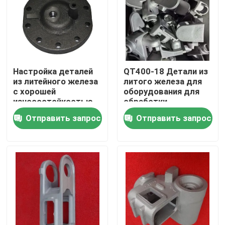
О нас
Путешествие фабрики
Настройка деталей
QT400-18 Детали из
из литейного железа
литого железа для
с хорошей
оборудования для
Проверка качества
износостойкостью
обработки
материалов
Отправить запрос
Отправить запрос
Свяжитесь мы
Новости
Спросите цитату
Части металла бросая