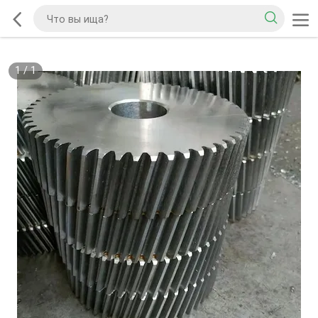
1
/
1