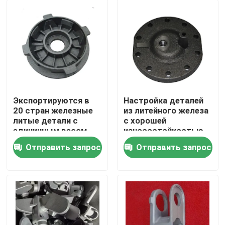
Экспортируются в
Настройка деталей
20 стран железные
из литейного железа
литые детали с
с хорошей
единичным весом
износостойкостью
0,05 кг и
Отправить запрос
Отправить запрос
толерантностью
Дом
CT6-CT8
Продукты
Видео