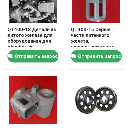
О нас
QT400-18 Детали из
QT400-15 Серые
Путешествие фабрики
литого железа для
части литейного
оборудования для
железа,
обработки
экспортируемые в
материалов
ОАЭ и
Проверка качества
Отправить запрос
Отправить запрос
эффективность
Свяжитесь мы
Новости
Спросите цитату
Части металла бросая